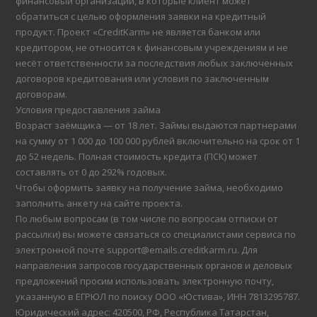
финансовый организаций, в которые клиент может
обратиться с целью оформления заявки на кредитный
продукт. Проект «CreditKarm» не является банком или
кредитором, не относится к финансовым учреждениям и не
несёт ответственности за последствия любых заключенных
договоров кредитования или условия по заключенным
договорам.
Условия предоставления займа
Возраст заёмщика — от 18 лет. Займы выдаются партнерами
на сумму от 1 000 до 100 000 рублей включительно на срок от 1
до 52 недель. Полная стоимость кредита (ПСК) может
составлять от 0 до 292% годовых.
Чтобы оформить заявку на получение займа, необходимо
заполнить анкету на сайте проекта.
По любым вопросам (в том числе по вопросам отписки от
рассылки) вы можете связаться со специалистами сервиса по
электронной почте support@emails.creditkarm.ru. Для
направления запросов государственных органов и деловых
предложений просим использовать электронную почту,
указанную в ЕГРЮЛ по поиску ООО «Юстива», ИНН 7813295787.
Юридический адрес: 420500, РФ, Республика Татарстан,