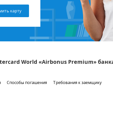
ить карту
erсard World «Airbonus Premium» банк
я
Способы погашения
Требования к заемщику