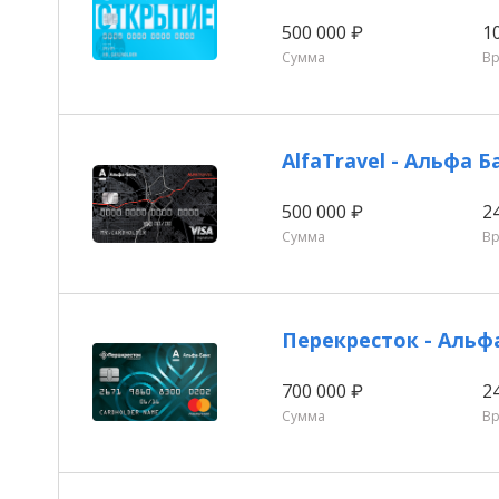
500 000 ₽
1
Сумма
В
AlfaTravel - Альфа Б
500 000 ₽
2
Сумма
В
Перекресток - Альф
700 000 ₽
2
Сумма
В