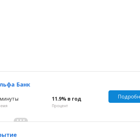
Альфа Банк
Подробн
 минуты
11.9% в год
ремя
Процент
крытие