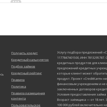
Услугу подбора предложений «C
Получить кредит
1177847401500, ИНН 7813295787.
Кредитный калькулятор
кредитных продуктов для клиен
Подбор займов
предложений кредитных учрежд
Кредитный рейтинг
которые клиент может обратит
юсь
продукт. Проект «CreditKarm» н
Правила
финансовым учреждениям и не 
Политика
заключенных договоров кредит
Правила размещения
Условия предоставления займа
контента
Возраст заёмщика — от 18 лет. 
100 000 рублей включительно на
Пользовательское