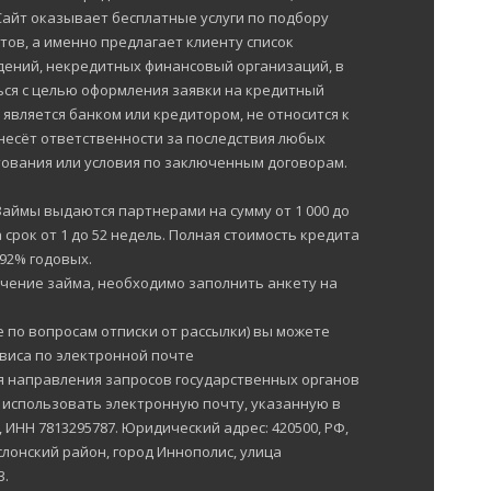
 Сайт оказывает бесплатные услуги по подбору
тов, а именно предлагает клиенту список
ений, некредитных финансовый организаций, в
ься с целью оформления заявки на кредитный
е является банком или кредитором, не относится к
несёт ответственности за последствия любых
ования или условия по заключенным договорам.
Займы выдаются партнерами на сумму от 1 000 до
 срок от 1 до 52 недель. Полная стоимость кредита
292% годовых.
чение займа, необходимо заполнить анкету на
е по вопросам отписки от рассылки) вы можете
рвиса по электронной почте
Для направления запросов государственных органов
 использовать электронную почту, указанную в
ИНН 7813295787. Юридический адрес: 420500, РФ,
лонский район, город Иннополис, улица
3.