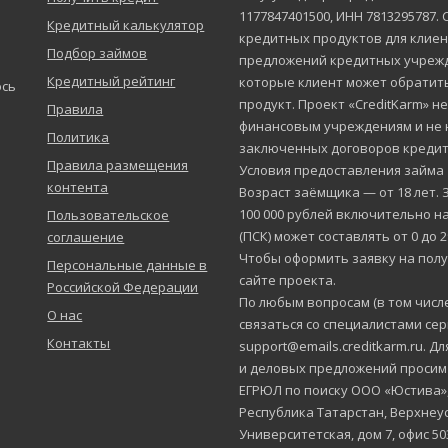
1177847401500, ИНН 7813295787.
Кредитный калькулятор
кредитных продуктов для клиен
Подбор займов
предложений кредитных учрежд
Кредитный рейтинг
которые клиент может обратит
юсь
продукт. Проект «CreditKarm» н
Правила
финансовым учреждениям и не 
Политика
заключенных договоров кредит
Правила размещения
Условия предоставления займа
контента
Возраст заёмщика — от 18 лет. 
100 000 рублей включительно на
Пользовательское
(ПСК) может составлять от 0 до 
соглашение
Чтобы оформить заявку на полу
Персональные данные в
сайте проекта.
Российской Федерации
По любым вопросам (в том числ
О нас
связаться со специалистами се
Контакты
support@emails.creditkarm.ru. 
и деловых предложений просим
ЕГРЮЛ по поиску ООО «Юстива», 
Республика Татарстан, Верхнеус
Университетская, дом 7, офис 50