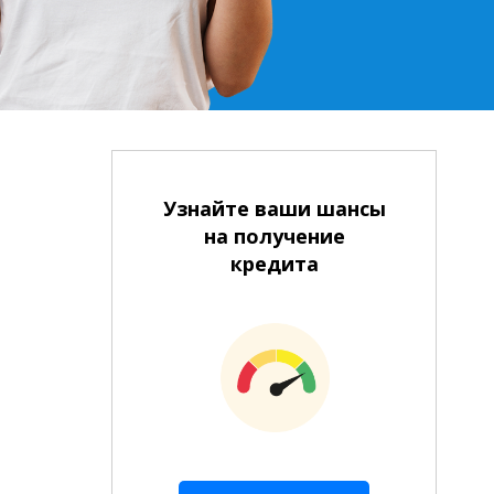
Узнайте ваши шансы
на получение
кредита
Наличными
На расчетный счет
На банковскую карту
На рефинансирование