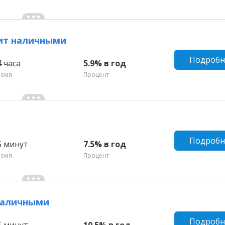
дит наличными
Подробн
4 часа
5.9% в год
ремя
Процент
Подробн
5 минут
7.5% в год
ремя
Процент
 наличными
Подробн
5 минут
10.5% в год