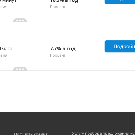
ремя
Процент
Подробн
4 часа
7.7% в год
ремя
Процент
Услугу подбора предложений «C
Получить кредит