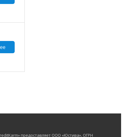
ее
reditKarm» предоставляет ООО «Юстива», ОГРН