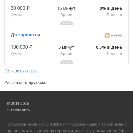
30 000 ₽
15 минут
0% в день
Сумма
Время
Процент
До зарплаты
100 000 ₽
5 минут
0.5% в день
Сумма
Время
Процент
Оставить отзыв
Рассказать друзьям:
© 2011-2026
«CreditKarm»
Пользуясь сервисом CreditKarm я подтверждаю, что согласен с
правилами пользования сервисом, являюсь гражданином РФ