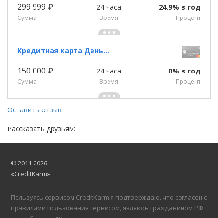
299 999 ₽
24 часа
24.9% в год
Сумма
Время
Процент
Кредитная карта Деньги Zero
150 000 ₽
24 часа
0% в год
Сумма
Время
Процент
Оставить отзыв
Рассказать друзьям:
© 2011-2026
«CreditKarm»
Пользуясь сервисом CreditKarm я подтверждаю, что согласен с
правилами пользования сервисом, являюсь гражданином РФ