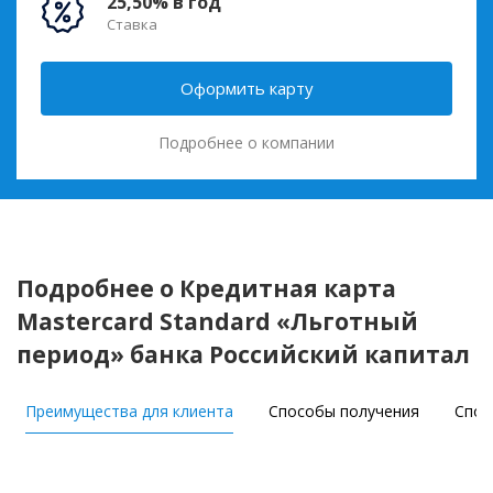
25,50% в год
Ставка
Оформить карту
Подробнее о компании
Подробнее о Кредитная карта
Masterсard Standard «Льготный
период» банка Российский капитал
Преимущества для клиента
Способы получения
Спос