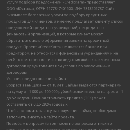
Услугу подбора предложений «CreditKarm» предоставляет
ООО «Юстива», ОГРН 1177847401500, ИНН 7813295787. Сайт
оказывает бесплатные услуги по подбору кредитных
продуктов для клиентов, а именно предлагает клиенту список
предложений кредитных учреждений, некредитных
финансовый организаций, в которые клиент может
обратиться с целью оформления заявки на кредитный
продукт. Проект «CreditKarm» не является банком или
кредитором, не относится к финансовым учреждениям и не
несёт ответственности за последствия любых заключенных
договоров кредитования или условия по заключенным
договорам.
Условия предоставления займа
Возраст заёмщика — от 18 лет. Займы выдаются партнерами
на сумму от 1 000 до 100 000 рублей включительно на срок от 1
до 52 недель. Полная стоимость кредита (ПСК) может
составлять от 0 до 292% годовых.
Чтобы оформить заявку на получение займа, необходимо
заполнить анкету на сайте проекта.
По любым вопросам (в том числе по вопросам отписки от
рассылки) вы можете связаться со специалистами сервиса по