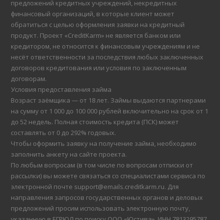
предложений кредитных учреждений, некредитных
финансовый организаций, в которые клиент может
обратиться с целью оформления заявки на кредитный
продукт. Проект «CreditKarm» не является банком или
кредитором, не относится к финансовым учреждениям и не
несёт ответственности за последствия любых заключенных
договоров кредитования или условия по заключенным
договорам.
Условия предоставления займа
Возраст заёмщика — от 18 лет. Займы выдаются партнерами
на сумму от 1 000 до 100 000 рублей включительно на срок от 1
до 52 недель. Полная стоимость кредита (ПСК) может
составлять от 0 до 292% годовых.
Чтобы оформить заявку на получение займа, необходимо
заполнить анкету на сайте проекта.
По любым вопросам (в том числе по вопросам отписки от
рассылки) вы можете связаться со специалистами сервиса по
электронной почте support@emails.creditkarm.ru. Для
направления запросов государственных органов и деловых
предложений просим использовать электронную почту,
указанную в ЕГРЮЛ по поиску ООО «Юстива», ИНН 7813295787.