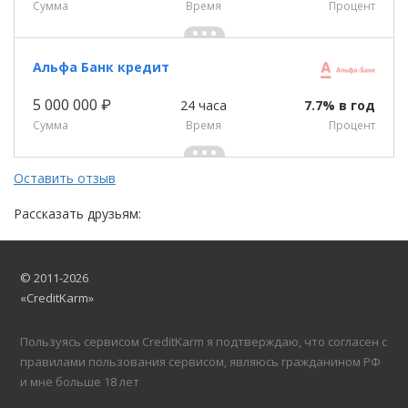
Сумма
Время
Процент
Альфа Банк кредит
5 000 000 ₽
24 часа
7.7% в год
Сумма
Время
Процент
Оставить отзыв
Рассказать друзьям:
© 2011-2026
«CreditKarm»
Пользуясь сервисом CreditKarm я подтверждаю, что согласен с
правилами пользования сервисом, являюсь гражданином РФ
и мне больше 18 лет