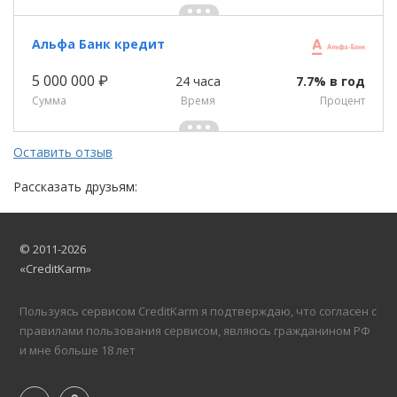
Альфа Банк кредит
5 000 000 ₽
24 часа
7.7% в год
Сумма
Время
Процент
Оставить отзыв
Рассказать друзьям:
© 2011-2026
«CreditKarm»
Пользуясь сервисом CreditKarm я подтверждаю, что согласен с
правилами пользования сервисом, являюсь гражданином РФ
и мне больше 18 лет