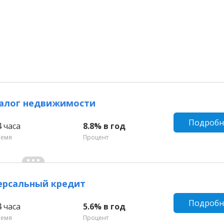
залог недвижимости
Подробн
4 часа
8.8% в год
ремя
Процент
ерсальный кредит
Подробн
4 часа
5.6% в год
ремя
Процент