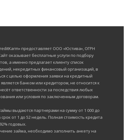
reditKarm» предоставляет ООО «Юстива», ОГРН
 Сайт оказывает бесплатные услуги по подбору
тов, а именно предлагает клиенту список
ений, некредитных финансовый организаций, в
ься с целью оформления заявки на кредитный
е является банком или кредитором, не относится к
несёт ответственности за последствия любых
ования или условия по заключенным договорам.
Займы выдаются партнерами на сумму от 1 000 до
 срок от 1 до 52 недель. Полная стоимость кредита
292% годовых.
чение займа, необходимо заполнить анкету на