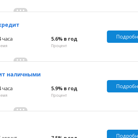
кредит
Подробн
4 часа
5.6% в год
ремя
Процент
дит наличными
Подробн
4 часа
5.9% в год
ремя
Процент
Подробн
5 минут
7.5% в год