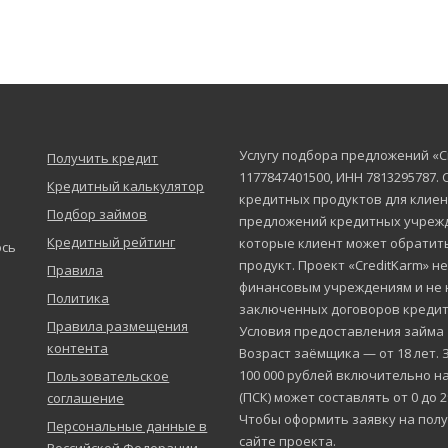
Услугу подбора предложений «C
Получить кредит
1177847401500, ИНН 7813295787.
Кредитный калькулятор
кредитных продуктов для клиен
Подбор займов
предложений кредитных учрежд
Кредитный рейтинг
которые клиент может обратит
юсь
продукт. Проект «CreditKarm» н
Правила
финансовым учреждениям и не 
Политика
заключенных договоров кредит
Правила размещения
Условия предоставления займа
контента
Возраст заёмщика — от 18 лет. 
100 000 рублей включительно на
Пользовательское
(ПСК) может составлять от 0 до 
соглашение
Чтобы оформить заявку на полу
Персональные данные в
сайте проекта.
Российской Федерации