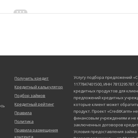
Услугу подбора предложений «C
Получить кредит
1177847401500, ИНН 7813295787.
Кредитный калькулятор
кредитных продуктов для клиен
Подбор займов
предложений кредитных учрежд
Кредитный рейтинг
которые клиент может обратит
юсь
продукт. Проект «CreditKarm» н
Правила
финансовым учреждениям и не 
Политика
заключенных договоров кредит
Правила размещения
Условия предоставления займа
контента