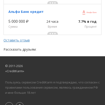
Альфа Банк кредит
5 000 000 ₽
24 часа
7.7% в год
Сумма
Время
Процент
Оставить отзыв
Рассказать друзьям:
© 2011-2026
«CreditKarm»
Пользуясь сервисом CreditKarm я подтверждаю, что согласен с
правилами пользования сервисом, являюсь гражданином РФ
и мне больше 18 лет