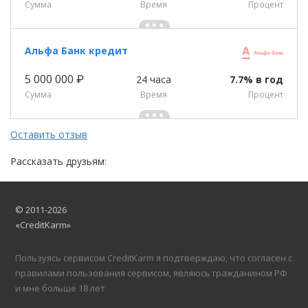
Сумма
Время
Процент
Альфа Банк кредит
5 000 000 ₽
24 часа
7.7% в год
Сумма
Время
Процент
Оставить отзыв
Рассказать друзьям:
© 2011-2026
«CreditKarm»
Пользуясь сервисом CreditKarm я подтверждаю, что согласен с
правилами пользования сервисом, являюсь гражданином РФ
и мне больше 18 лет