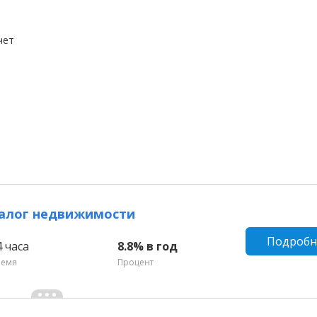
чет
залог недвижимости
Подробн
4 часа
8.8% в год
ремя
Процент