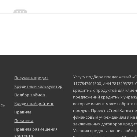
Услугу подбора предложений «C
Получить кредит
1177847401500, ИНН 7813295787.
Кредитный калькулятор
кредитных продуктов для клиен
Подбор займов
предложений кредитных учрежд
Кредитный рейтинг
которые клиент может обратит
юсь
продукт. Проект «CreditKarm» н
Правила
финансовым учреждениям и не 
Политика
заключенных договоров кредит
Правила размещения
Условия предоставления займа
контента