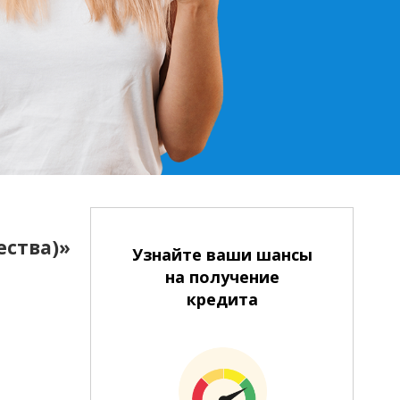
ества)»
Узнайте ваши шансы
на получение
кредита
Наличными в банке/банкомате
На банковский счет