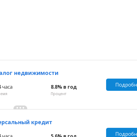
залог недвижимости
Подробн
4 часа
8.8% в год
ремя
Процент
ерсальный кредит
Подробн
4 часа
5.6% в год