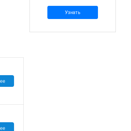
ее
ее