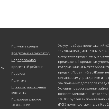
Услугу подбора предложений «C
Получить кредит
1177847401500, ИНН 7813295787.
Кредитный калькулятор
кредитных продуктов для клиен
Подбор займов
предложений кредитных учрежд
Кредитный рейтинг
которые клиент может обратит
юсь
продукт. Проект «CreditKarm» н
Правила
финансовым учреждениям и не 
Политика
заключенных договоров кредит
Правила размещения
Условия предоставления займа
контента
Возраст заёмщика — от 18 лет. 
100 000 рублей включительно на
Пользовательское
(ПСК) может составлять от 0 до 
соглашение