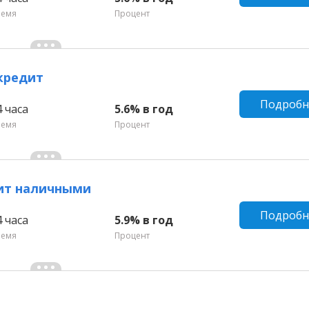
ремя
Процент
кредит
Подробн
4 часа
5.6% в год
ремя
Процент
дит наличными
Подробн
4 часа
5.9% в год
ремя
Процент