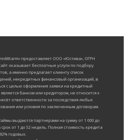
reditKarm» предоставляет ООО «Юстива», ОГРН
 Сайт оказывает бесплатные услуги по подбору
тов, а именно предлагает клиенту список
ений, некредитных финансовый организаций, в
ься с целью оформления заявки на кредитный
е является банком или кредитором, не относится к
несёт ответственности за последствия любых
ования или условия по заключенным договорам.
Займы выдаются партнерами на сумму от 1 000 до
 срок от 1 до 52 недель. Полная стоимость кредита
292% годовых.