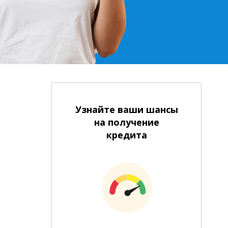
Узнайте ваши шансы
на получение
кредита
Наличными в банке/банкомате
На банковский счет