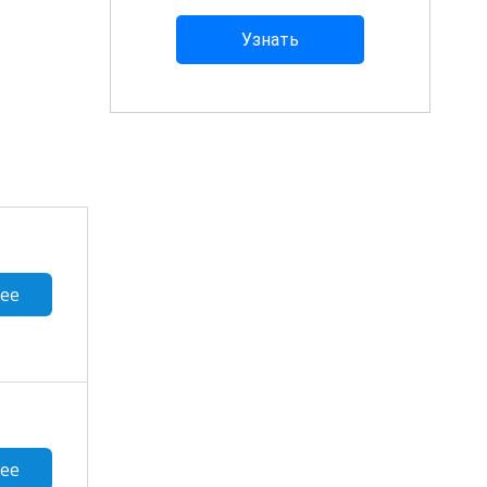
ее
ее