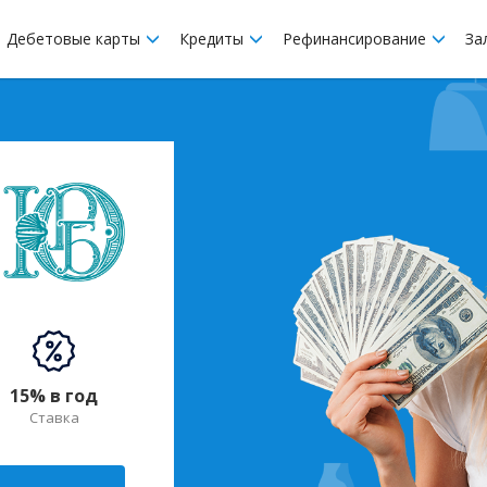
Дебетовые карты
Кредиты
Рефинансирование
За
15% в год
Ставка