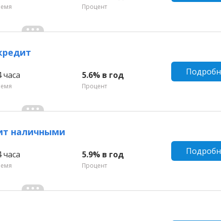
ремя
Процент
кредит
Подробн
4 часа
5.6% в год
ремя
Процент
дит наличными
Подробн
4 часа
5.9% в год
ремя
Процент