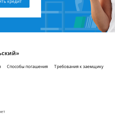
ть кредит
ьский»
я
Способы погашения
Требования к заемщику
чет