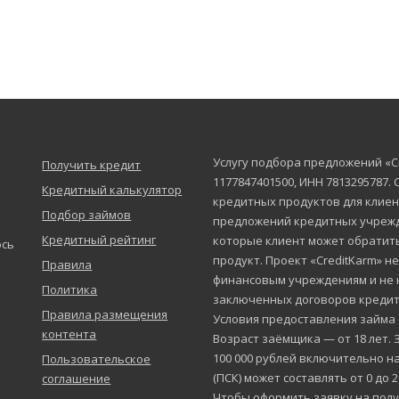
Услугу подбора предложений «C
Получить кредит
1177847401500, ИНН 7813295787.
Кредитный калькулятор
кредитных продуктов для клиен
Подбор займов
предложений кредитных учрежд
Кредитный рейтинг
которые клиент может обратит
юсь
продукт. Проект «CreditKarm» н
Правила
финансовым учреждениям и не 
Политика
заключенных договоров кредит
Правила размещения
Условия предоставления займа
контента
Возраст заёмщика — от 18 лет. 
100 000 рублей включительно на
Пользовательское
(ПСК) может составлять от 0 до 
соглашение
Чтобы оформить заявку на полу