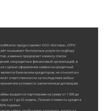
reditKarm» предоставляет ООО «Юстива», ОГРН
 Сайт оказывает бесплатные услуги по подбору
тов, а именно предлагает клиенту список
ений, некредитных финансовый организаций, в
ься с целью оформления заявки на кредитный
е является банком или кредитором, не относится к
несёт ответственности за последствия любых
ования или условия по заключенным договорам.
Займы выдаются партнерами на сумму от 1 000 до
 срок от 1 до 52 недель. Полная стоимость кредита
292% годовых.
чение займа, необходимо заполнить анкету на