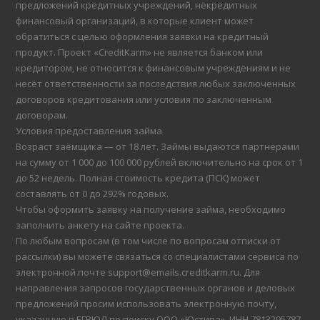
предложений кредитных учреждений, некредитных
финансовый организаций, в которые клиент может
обратиться с целью оформления заявки на кредитный
продукт. Проект «CreditKarm» не является банком или
кредитором, не относится к финансовым учреждениям и не
несёт ответственности за последствия любых заключенных
договоров кредитования или условия по заключенным
договорам.
Условия предоставления займа
Возраст заёмщика — от 18 лет. Займы выдаются партнерами
на сумму от 1 000 до 100 000 рублей включительно на срок от 1
до 52 недель. Полная стоимость кредита (ПСК) может
составлять от 0 до 292% годовых.
Чтобы оформить заявку на получение займа, необходимо
заполнить анкету на сайте проекта.
По любым вопросам (в том числе по вопросам отписки от
рассылки) вы можете связаться со специалистами сервиса по
электронной почте support@emails.creditkarm.ru. Для
направления запросов государственных органов и деловых
предложений просим использовать электронную почту,
указанную в ЕГРЮЛ по поиску ООО «Юстива», ИНН 7813295787.