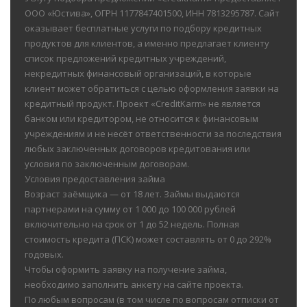
ООО «Юстива», ОГРН 1177847401500, ИНН 7813295787. Сайт
оказывает бесплатные услуги по подбору кредитных
продуктов для клиентов, а именно предлагает клиенту
список предложений кредитных учреждений,
некредитных финансовый организаций, в которые
клиент может обратиться с целью оформления заявки на
кредитный продукт. Проект «CreditKarm» не является
банком или кредитором, не относится к финансовым
учреждениям и не несёт ответственности за последствия
любых заключенных договоров кредитования или
условия по заключенным договорам.
Условия предоставления займа
Возраст заёмщика — от 18 лет. Займы выдаются
партнерами на сумму от 1 000 до 100 000 рублей
включительно на срок от 1 до 52 недель. Полная
стоимость кредита (ПСК) может составлять от 0 до 292%
годовых.
Чтобы оформить заявку на получение займа,
необходимо заполнить анкету на сайте проекта.
По любым вопросам (в том числе по вопросам отписки от