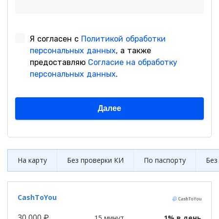
На карту
Без проверки КИ
По паспорту
Без
CashToYou
30 000 ₽
15 минут
1% в день