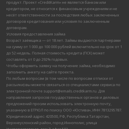
продукт. Проект «CreditKarm» не является банком или
кредитором, не относится к финансовым учреждениям и не
несёт ответственности за последствия любых заключенных
договоров кредитования или условия по заключенным
договорам.
Условия предоставления займа
Возраст заёмщика — от 18 лет. Займы выдаются партнерами
на сумму от 1 000 до 100 000 рублей включительно на срок от 1
до 52 недель. Полная стоимость кредита (ПСК) может
составлять от 0 до 292% годовых.
Чтобы оформить заявку на получение займа, необходимо
заполнить анкету на сайте проекта.
По любым вопросам (в том числе по вопросам отписки от
рассылки) вы можете связаться со специалистами сервиса по
электронной почте support@emails.creditkarm.ru. Для
направления запросов государственных органов и деловых
предложений просим использовать электронную почту,
указанную в ЕГРЮЛ по поиску ООО «Юстива», ИНН 7813295787.
Юридический адрес: 420500, РФ, Республика Татарстан,
Верхнеуслонский район, город Иннополис, улица
Университетская, дом 7, офис 503.