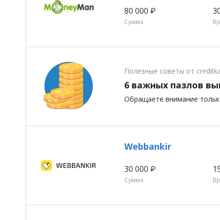
80 000 ₽
3
Сумма
В
Полезные советы от creditk
6 важных пазлов вы
Обращаете внимание только
Webbankir
30 000 ₽
1
Сумма
В