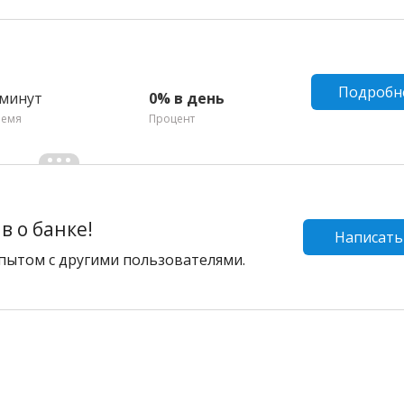
Подробн
 минут
0% в день
ремя
Процент
 о банке!
Написать
пытом с другими пользователями.