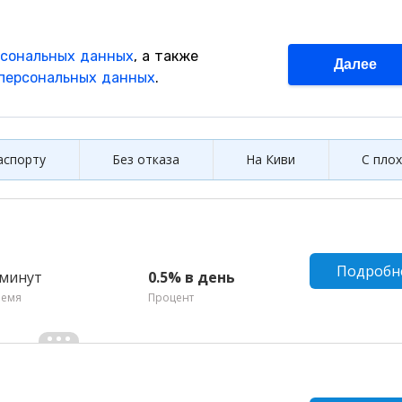
аспорту
Без отказа
На Киви
С пло
Подробн
 минут
0.5% в день
ремя
Процент