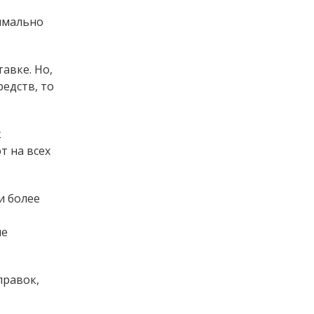
симально
авке. Но,
едств, то
к
т на всех
и более
ые
правок,