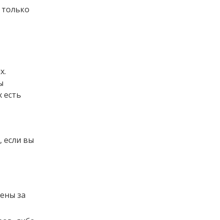
 только
х.
ы
 есть
 если вы
лены за