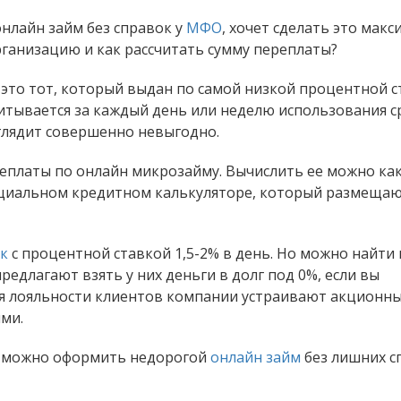
нлайн займ без справок у
МФО
, хочет сделать это мак
ганизацию и как рассчитать сумму переплаты?
это тот, который выдан по самой низкой процентной ст
итывается за каждый день или неделю использования ср
глядит совершенно невыгодно.
ереплаты по онлайн микрозайму. Вычислить ее можно ка
ециальном кредитном калькуляторе, который размещаю
ок
с процентной ставкой 1,5-2% в день. Но можно найти 
едлагают взять у них деньги в долг под 0%, если вы
я лояльности клиентов компании устраивают акционн
ми.
й можно оформить недорогой
онлайн займ
без лишних с