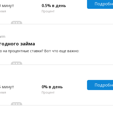
Подробн
0 минут
0.5% в день
ремя
Процент
arm
годного займа
 на процентные ставки? Вот что еще важно:
Подробн
5 минут
0% в день
ремя
Процент