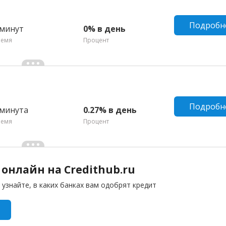
Подробн
 минут
0% в день
ремя
Процент
Подробн
 минута
0.27% в день
ремя
Процент
онлайн на Credithub.ru
 узнайте, в каких банках вам одобрят кредит