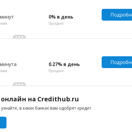
Подробн
 минут
0% в день
ремя
Процент
Подробн
 минута
0.27% в день
ремя
Процент
онлайн на Credithub.ru
 узнайте, в каких банках вам одобрят кредит