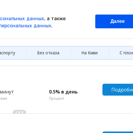
аспорту
Без отказа
На Киви
С пло
Подробн
 минут
0.5% в день
ремя
Процент