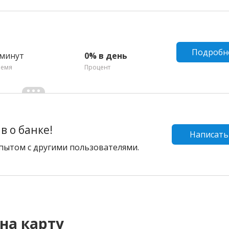
Подробн
 минут
0% в день
ремя
Процент
 о банке!
Написать
пытом с другими пользователями.
на карту