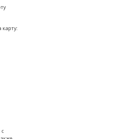
рту
 карту:
 с
Также,