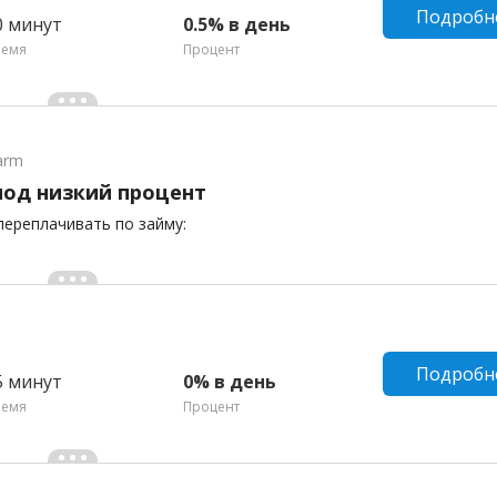
Подробн
0 минут
0.5% в день
ремя
Процент
arm
под низкий процент
переплачивать по займу:
Подробн
5 минут
0% в день
ремя
Процент