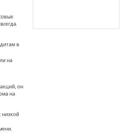
совых
всегда.
едитам в
ли на
акций, он
рма на
с низкой
мени.