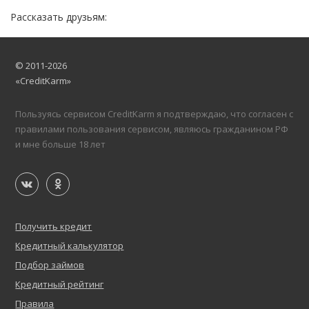
Рассказать друзьям:
© 2011-2026
«CreditKarm»
Пользуясь сервисом CreditKarm я подтверждаю, что согласен с
правилами пользования сервисом, являюсь гражданином РФ
и мне больше 18 лет
Получить кредит
Кредитный калькулятор
Подбор займов
Кредитный рейтинг
Правила